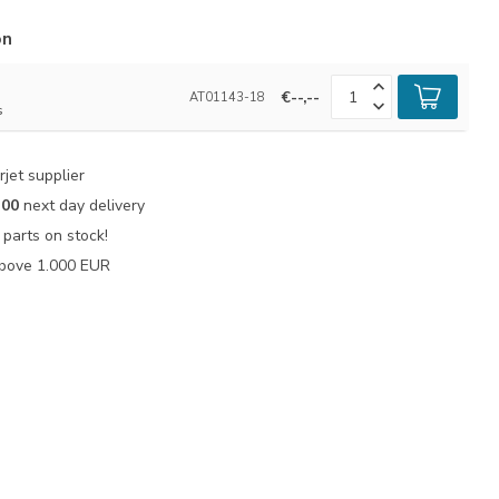
ón
€--,--
AT01143-18
s
jet supplier
:00
next day delivery
parts on stock!
bove 1.000 EUR