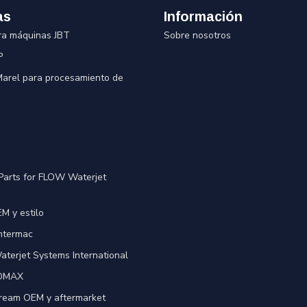
as
Información
ra máquinas JBT
Sobre nosotros
P
 Marel para procesamiento de
Parts for FLOW Waterjet
M y estilo
Intermac
terjet Systems International
 OMAX
ream OEM y aftermarket