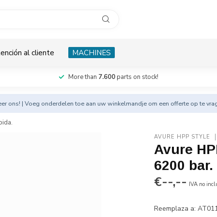
ención al cliente
MACHINES
More than
7.600
parts on stock!
eer
ons! | Voeg onderdelen toe aan uw winkelmandje om een offerte op te vra
pida.
AVURE HPP STYLE
Avure HPP
6200 bar.
€--,--
IVA no incl
Reemplaza a: AT01