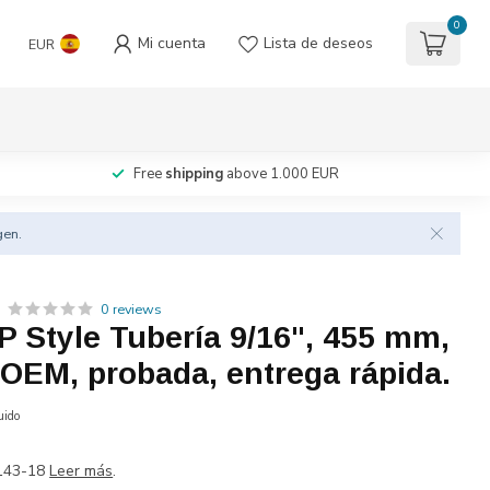
0
Mi cuenta
Lista de deseos
EUR
Free
shipping
above 1.000 EUR
gen.
0 reviews
 Style Tubería 9/16", 455 mm,
 OEM, probada, entrega rápida.
uido
143-18
Leer más
.