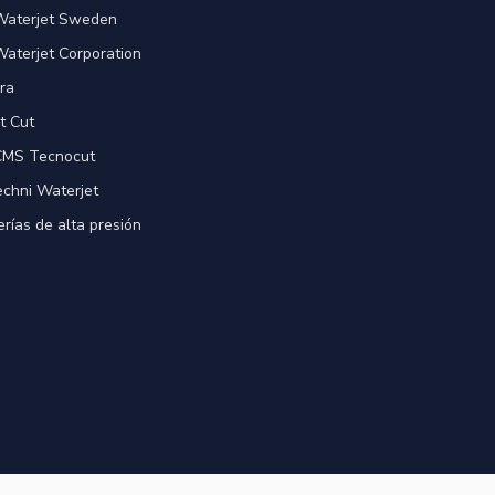
 Waterjet Sweden
Waterjet Corporation
ra
t Cut
 CMS Tecnocut
echni Waterjet
rías de alta presión