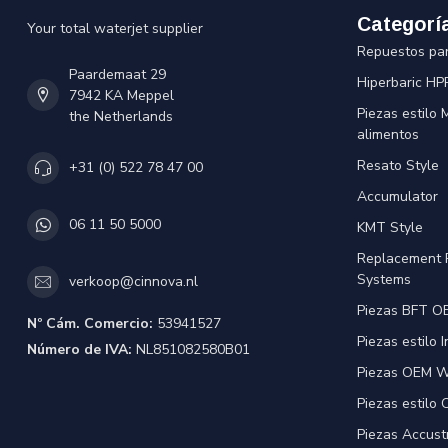
Categorí
Your total waterjet supplier
Repuestos pa
Paardemaat 29
Hiperbaric HP
7942 KA Meppel
Piezas estilo
the Netherlands
alimentos
Resato Style
+31 (0) 522 78 47 00
Accumulator
06 11 50 5000
KMT Style
Replacement 
Systems
verkoop@cinnova.nl
Piezas BFT OE
Nº Cám. Comercio:
53941527
Piezas estilo 
Número de IVA:
NL851082580B01
Piezas OEM Wa
Piezas estilo
Piezas Accust