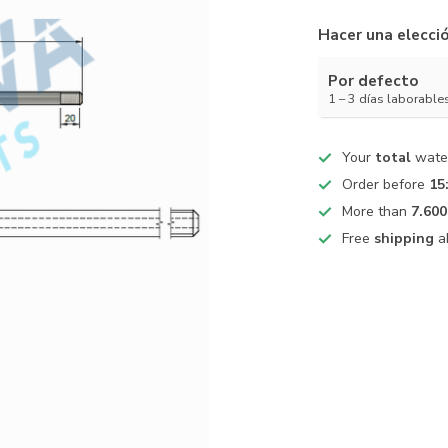
Hacer una elecci
Por defecto
1 – 3 días laborable
Your
total
water
Order before
15
More than
7.600
Free
shipping
a