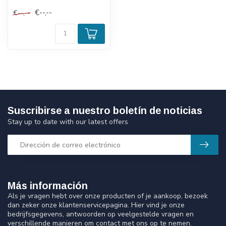
WN000028, 1-11471
€--,--
€--,--
Suscribirse a nuestro boletín de noticias
Stay up to date with our latest offers
Más información
Als je vragen hebt over onze producten of je aankoop, bezoek
dan zeker onze klantenservicepagina. Hier vind je onze
bedrijfsgegevens, antwoorden op veelgestelde vragen en
verschillende manieren om contact met ons op te nemen.