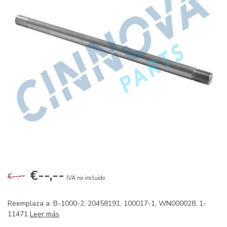
€--,--
€--,--
IVA no incluido
Reemplaza a: B-1000-2, 20458191, 100017-1, WN000028, 1-
11471
Leer más
.