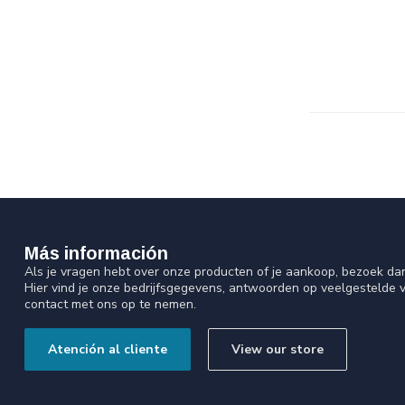
Más información
Als je vragen hebt over onze producten of je aankoop, bezoek da
Hier vind je onze bedrijfsgegevens, antwoorden op veelgestelde 
contact met ons op te nemen.
Atención al cliente
View our store