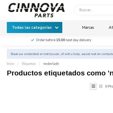
Todas las categorías
Marcas
At
Order before
15:00
next day delivery
Staat uw onderdeel er niet tussen, of wilt u hulp, aarzel niet en
contact
Inicio
/
Etiquetas
/
nederladn
Productos etiquetados como 'n
0
Pro