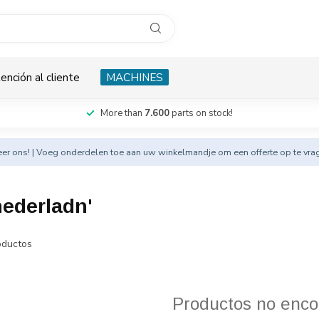
ención al cliente
MACHINES
More than
7.600
parts on stock!
eer
ons! | Voeg onderdelen toe aan uw winkelmandje om een offerte op te vra
ederladn'
ductos
Productos no enco