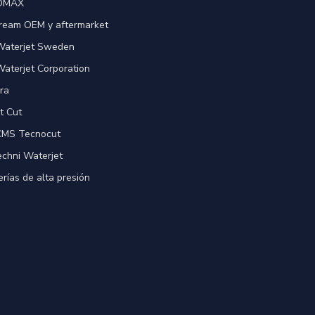
 OMAX
ream OEM y aftermarket
 Waterjet Sweden
Waterjet Corporation
ra
t Cut
 CMS Tecnocut
echni Waterjet
rías de alta presión