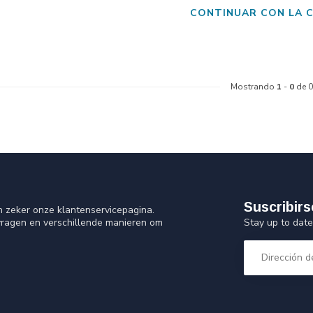
CONTINUAR CON LA 
Mostrando
1
-
0
de 0
Suscribirs
n zeker onze klantenservicepagina.
Stay up to date
vragen en verschillende manieren om