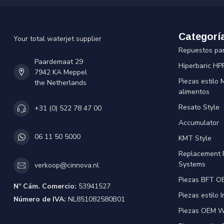
Categorí
Your total waterjet supplier
Repuestos pa
Paardemaat 29
Hiperbaric HP
7942 KA Meppel
Piezas estilo
the Netherlands
alimentos
Resato Style
+31 (0) 522 78 47 00
Accumulator
06 11 50 5000
KMT Style
Replacement 
Systems
verkoop@cinnova.nl
Piezas BFT OE
Nº Cám. Comercio:
53941527
Piezas estilo 
Número de IVA:
NL851082580B01
Piezas OEM Wa