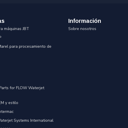
as
Información
ra máquinas JBT
Sobre nosotros
P
 Marel para procesamiento de
Parts for FLOW Waterjet
M y estilo
Intermac
terjet Systems International