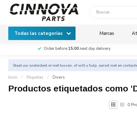
Todas las categorías
Marcas
At
Order before
15:00
next day delivery
Staat uw onderdeel er niet tussen, of wilt u hulp, aarzel niet en
contact
Inicio
/
Etiquetas
/
Divers
Productos etiquetados como 'D
0
Pro