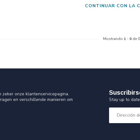
CONTINUAR CON LA 
Mostrando
1
-
0
de 0
Suscribirs
n zeker onze klantenservicepagina.
Stay up to date
vragen en verschillende manieren om