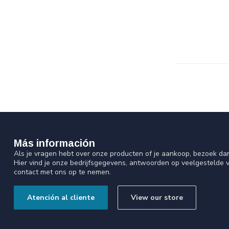
Más información
Als je vragen hebt over onze producten of je aankoop, bezoek da
Hier vind je onze bedrijfsgegevens, antwoorden op veelgestelde 
contact met ons op te nemen.
Atención al cliente
View our store