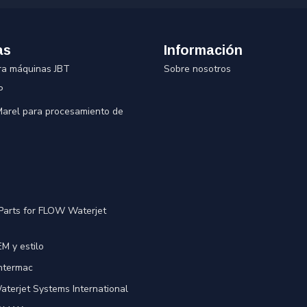
as
Información
ra máquinas JBT
Sobre nosotros
P
 Marel para procesamiento de
Parts for FLOW Waterjet
M y estilo
Intermac
terjet Systems International