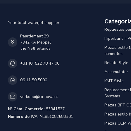
Categorí
Your total waterjet supplier
Repuestos pa
Paardemaat 29
Hiperbaric HP
7942 KA Meppel
Piezas estilo
the Netherlands
alimentos
Resato Style
+31 (0) 522 78 47 00
Accumulator
06 11 50 5000
KMT Style
Replacement 
Systems
verkoop@cinnova.nl
Piezas BFT OE
Nº Cám. Comercio:
53941527
Piezas estilo 
Número de IVA:
NL851082580B01
Piezas OEM Wa