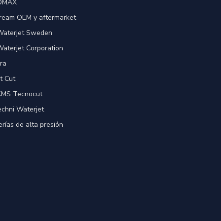
 OMAX
ream OEM y aftermarket
 Waterjet Sweden
Waterjet Corporation
ra
t Cut
 CMS Tecnocut
echni Waterjet
rías de alta presión