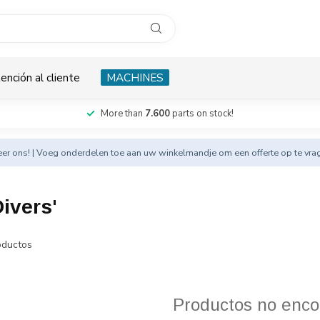
ención al cliente
MACHINES
More than
7.600
parts on stock!
eer
ons! | Voeg onderdelen toe aan uw winkelmandje om een offerte op te vra
ivers'
ductos
Productos no enco