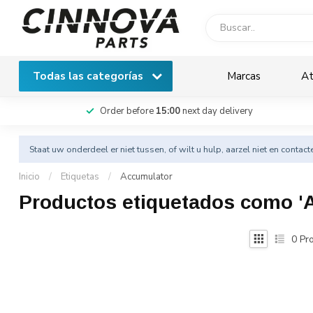
Todas las categorías
Marcas
At
Order before
15:00
next day delivery
Staat uw onderdeel er niet tussen, of wilt u hulp, aarzel niet en
contact
Inicio
/
Etiquetas
/
Accumulator
Productos etiquetados como '
0
Pro