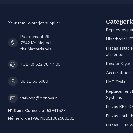
Categorí
Your total waterjet supplier
Repuestos pa
Paardemaat 29
Hiperbaric HP
7942 KA Meppel
Piezas estilo
the Netherlands
alimentos
Resato Style
+31 (0) 522 78 47 00
Accumulator
06 11 50 5000
KMT Style
Replacement 
Systems
verkoop@cinnova.nl
Piezas BFT OE
Nº Cám. Comercio:
53941527
Piezas estilo 
Número de IVA:
NL851082580B01
Piezas OEM Wa