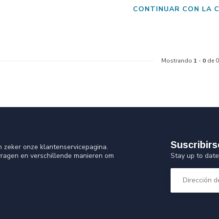
CONTINUAR CON LA 
Mostrando
1
-
0
de 0
Suscribirs
n zeker onze klantenservicepagina.
Stay up to date
vragen en verschillende manieren om