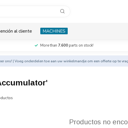
ención al cliente
MACHINES
More than
7.600
parts on stock!
eer
ons! | Voeg onderdelen toe aan uw winkelmandje om een offerte op te vra
Accumulator'
ductos
Productos no enco