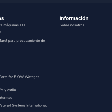
as
Información
ra máquinas JBT
Sobre nosotros
P
 Marel para procesamiento de
Parts for FLOW Waterjet
M y estilo
Intermac
terjet Systems International