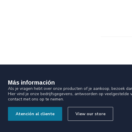
Más información
Als je vragen hebt over onze producten of je aankoop, bezoek da
Hier vind je onze bedrijfsgegevens, antwoorden op veelgestelde 
contact met ons op te nemen.
Atención al cliente
View our store