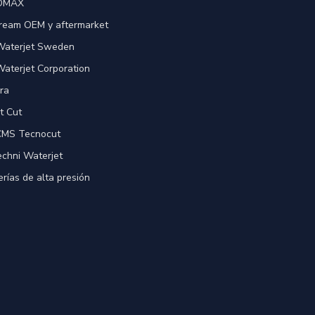
 OMAX
ream OEM y aftermarket
 Waterjet Sweden
Waterjet Corporation
ra
t Cut
 CMS Tecnocut
echni Waterjet
rías de alta presión