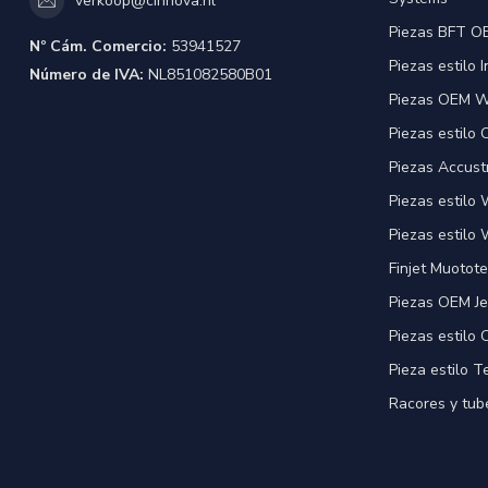
verkoop@cinnova.nl
Piezas BFT OE
Nº Cám. Comercio:
53941527
Piezas estilo 
Número de IVA:
NL851082580B01
Piezas OEM Wa
Piezas estilo
Piezas Accust
Piezas estilo
Piezas estilo 
Finjet Muotote
Piezas OEM Je
Piezas estilo
Pieza estilo T
Racores y tube