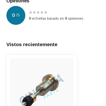
Opiniones
0
/
5
0
estrellas basado en
0
opiniones
Vistos recientemente