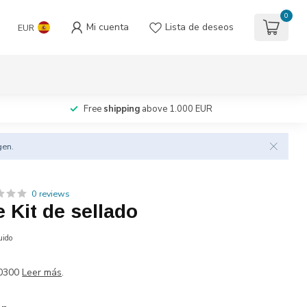
0
Mi cuenta
Lista de deseos
EUR
Free
shipping
above 1.000 EUR
gen.
0 reviews
 Kit de sellado
uido
10300
Leer más
.