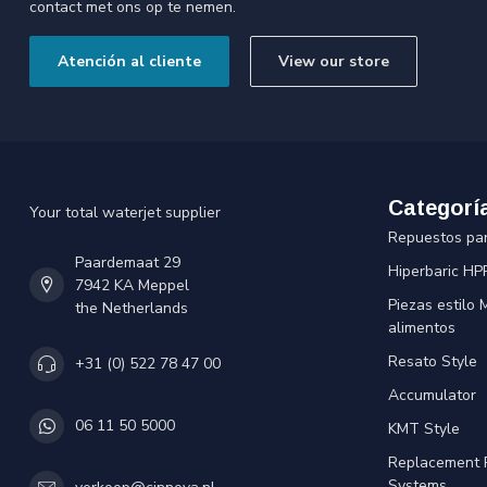
contact met ons op te nemen.
Atención al cliente
View our store
Categorí
Your total waterjet supplier
Repuestos pa
Paardemaat 29
Hiperbaric HP
7942 KA Meppel
Piezas estilo
the Netherlands
alimentos
Resato Style
+31 (0) 522 78 47 00
Accumulator
06 11 50 5000
KMT Style
Replacement 
Systems