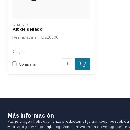
STM STYLE
Kit de sellado
Reemplaza a: HD210300
€--,--
Comparar
Más información
Als je vragen hebt over onze producten of je aankoop, bezoek da
Hier vind je onze bedrijfsgegevens, antwoorden op veelgestelde 