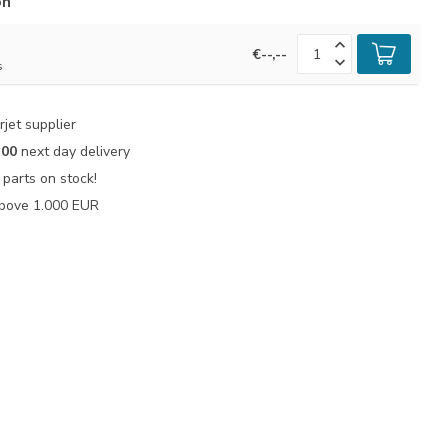
ón
€--,--
s
jet supplier
:00
next day delivery
parts on stock!
bove 1.000 EUR