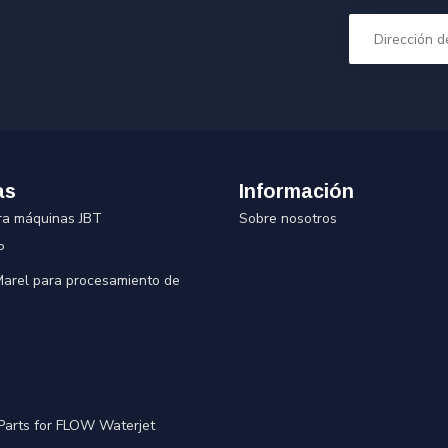
as
Información
ra máquinas JBT
Sobre nosotros
P
 Marel para procesamiento de
Parts for FLOW Waterjet