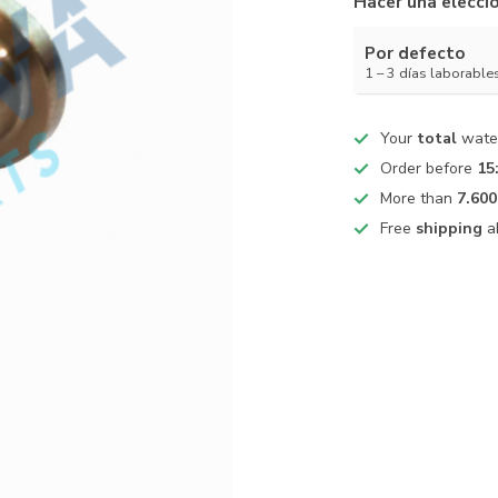
Hacer una elecci
Por defecto
1 – 3 días laborable
Your
total
water
Order before
15
More than
7.600
Free
shipping
a