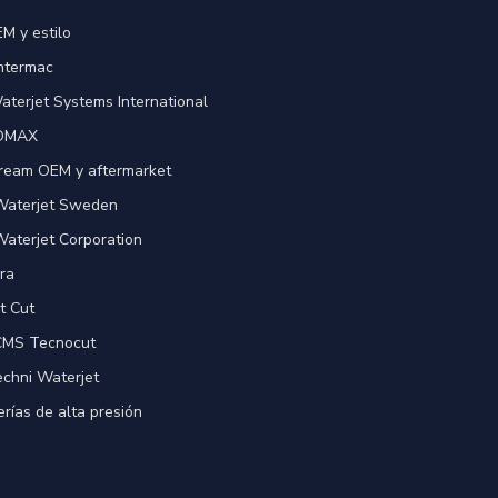
M y estilo
Intermac
terjet Systems International
 OMAX
ream OEM y aftermarket
 Waterjet Sweden
Waterjet Corporation
ra
t Cut
 CMS Tecnocut
echni Waterjet
rías de alta presión