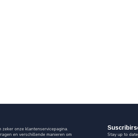
Suscribirs
n zeker onze klantenservicepagina.
Stay up to date
vragen en verschillende manieren om