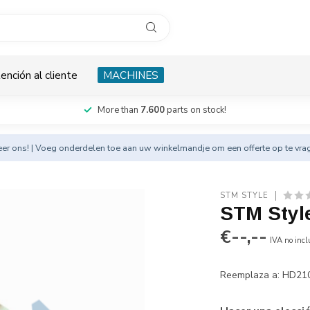
ención al cliente
MACHINES
More than
7.600
parts on stock!
eer
ons! | Voeg onderdelen toe aan uw winkelmandje om een offerte op te vra
STM STYLE
STM Style
€--,--
IVA no incl
Reemplaza a: HD2