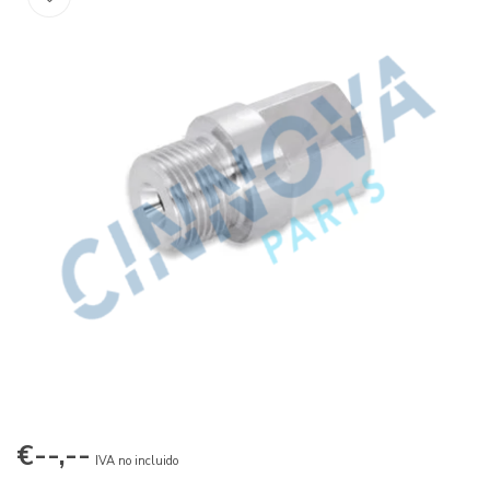
€--,--
IVA no incluido