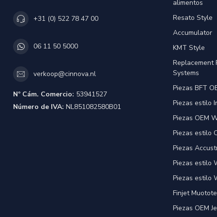
alimentos
Resato Style
+31 (0) 522 78 47 00
Accumulator
06 11 50 5000
KMT Style
Replacement 
Systems
verkoop@cinnova.nl
Piezas BFT OE
Nº Cám. Comercio:
53941527
Piezas estilo 
Número de IVA:
NL851082580B01
Piezas OEM Wa
Piezas estilo
Piezas Accust
Piezas estilo
Piezas estilo 
Finjet Muotote
Piezas OEM Je