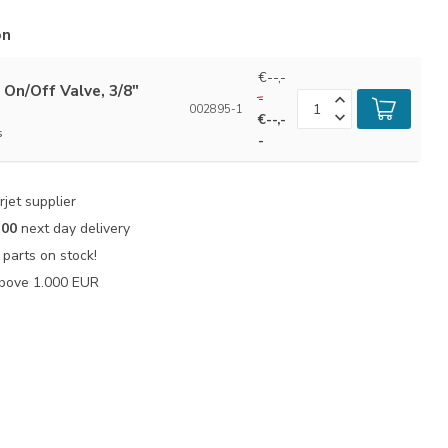
ón
€--,-
 On/Off Valve, 3/8"
-
002895-1
€--,-
s
-
jet supplier
:00
next day delivery
parts on stock!
bove 1.000 EUR