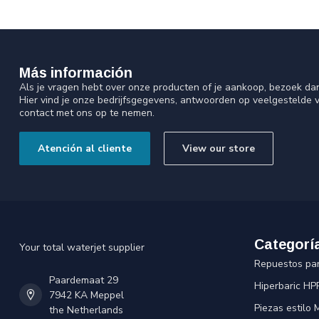
Más información
Als je vragen hebt over onze producten of je aankoop, bezoek da
Hier vind je onze bedrijfsgegevens, antwoorden op veelgestelde 
contact met ons op te nemen.
Atención al cliente
View our store
Categorí
Your total waterjet supplier
Repuestos pa
Paardemaat 29
Hiperbaric HP
7942 KA Meppel
Piezas estilo
the Netherlands