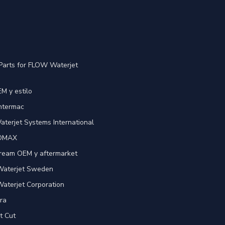
Parts for FLOW Waterjet
M y estilo
Intermac
terjet Systems International
 OMAX
ream OEM y aftermarket
 Waterjet Sweden
Waterjet Corporation
ra
t Cut