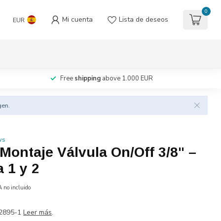
0
Mi cuenta
Lista de deseos
EUR
Free
shipping
above 1.000 EUR
gen.
ws
 Montaje Válvula On/Off 3/8" –
a 1 y 2
A no incluido
02895-1
Leer más
.