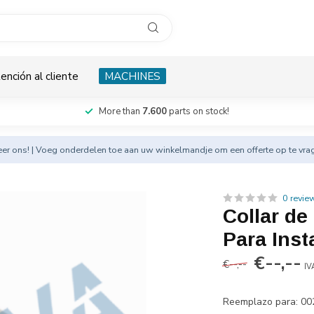
ención al cliente
MACHINES
More than
7.600
parts on stock!
eer
ons! | Voeg onderdelen toe aan uw winkelmandje om een offerte op te vra
0 revie
Collar de
Para Inst
€--,--
€--,--
IV
Reemplazo para: 0