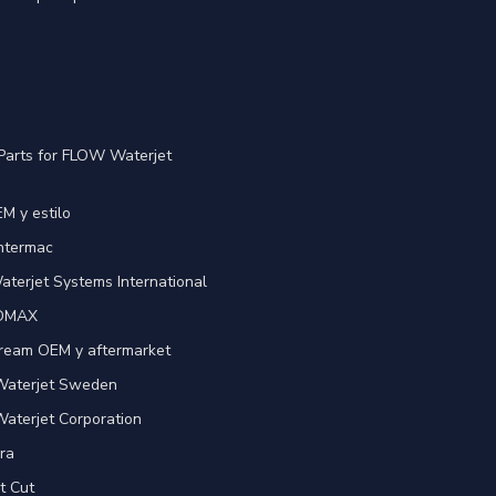
Parts for FLOW Waterjet
M y estilo
Intermac
terjet Systems International
 OMAX
ream OEM y aftermarket
 Waterjet Sweden
Waterjet Corporation
ra
t Cut