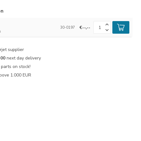
ón
€--,--
30-0197
s
jet supplier
:00
next day delivery
parts on stock!
bove 1.000 EUR