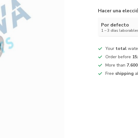
Hacer una elecci
Por defecto
1 – 3 días laborable
Your
total
water
Order before
15
More than
7.600
Free
shipping
a