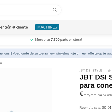
ención al cliente
MACHINES
More than
7.600
parts on stock!
eer
ons! | Voeg onderdelen toe aan uw winkelmandje om een offerte op te vra
ón
JBT DSI STYLE
JBT DSI S
para cone
€--,--
IVA no incl
Reemplaza a: 30-0