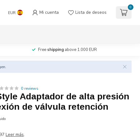
0
Mi cuenta
Lista de deseos
EUR
Free
shipping
above 1.000 EUR
gen.
0 reviews
tyle Adaptador de alta presión
xión de válvula retención
uido
197
Leer más
.