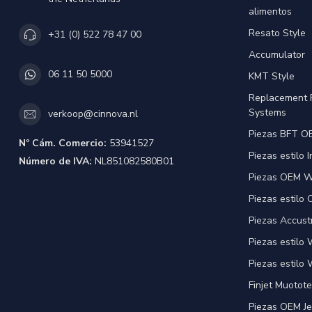
alimentos
Resato Style
+31 (0) 522 78 47 00
Accumulator
06 11 50 5000
KMT Style
Replacement 
Systems
verkoop@cinnova.nl
Piezas BFT OE
Nº Cám. Comercio:
53941527
Piezas estilo 
Número de IVA:
NL851082580B01
Piezas OEM Wa
Piezas estilo
Piezas Accust
Piezas estilo
Piezas estilo 
Finjet Muotote
Piezas OEM Je