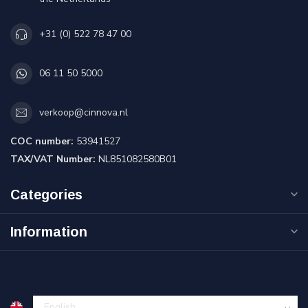
+31 (0) 522 78 47 00
06 11 50 5000
verkoop@cinnova.nl
COC number:
53941527
TAX/VAT Number:
NL851082580B01
Categories
Information