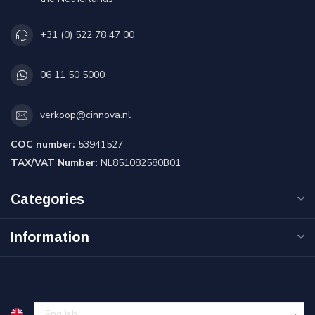
+31 (0) 522 78 47 00
06 11 50 5000
verkoop@cinnova.nl
COC number:
53941527
TAX/VAT Number:
NL851082580B01
Categories
Information