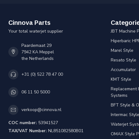
Cinnova Parts
Categori
Your total waterjet supplier
JBT Machine P
Hiperbaric HP
Paardemaat 29
Marel Style
7942 KA Meppel
the Netherlands
Resato Style
Accumulator
+31 (0) 522 78 47 00
KMT Style
Replacement 
06 11 50 5000
Systems
BFT Style & 
verkoop@cinnova.nl
Intermac Styl
COC number:
53941527
Waterjet Syst
TAX/VAT Number:
NL851082580B01
OMAX Style P