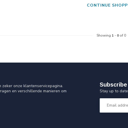
CONTINUE SHOPP
Showing
1
-
0
of 0
Subscribe 
n zeker onze klantenservicepagina.
Stay up to date
vragen en verschillende manieren om