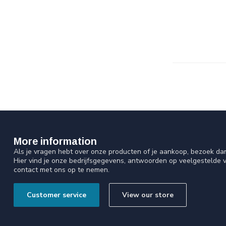
More information
Als je vragen hebt over onze producten of je aankoop, bezoek da
Hier vind je onze bedrijfsgegevens, antwoorden op veelgestelde 
contact met ons op te nemen.
Customer service
View our store