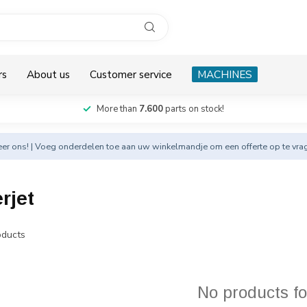
rs
About us
Customer service
MACHINES
More than
7.600
parts on stock!
eer
ons! | Voeg onderdelen toe aan uw winkelmandje om een offerte op te vra
rjet
ducts
No products f