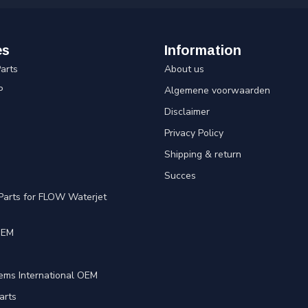
es
Information
arts
About us
P
Algemene voorwaarden
Disclaimer
Privacy Policy
Shipping & return
Succes
Parts for FLOW Waterjet
OEM
e
ems International OEM
arts