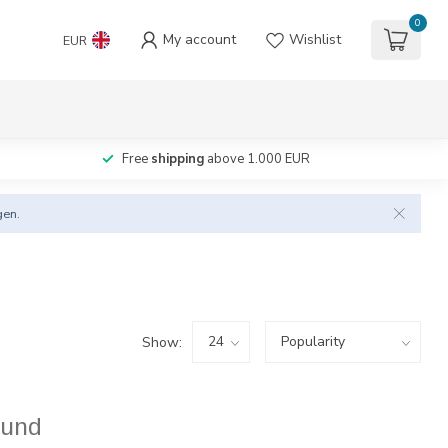
0
My account
Wishlist
EUR
Free
shipping
above 1.000 EUR
gen.
Show:
ound