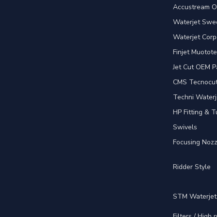
Accustream O
Waterjet Swed
Waterjet Corp
Finjet Muotote
Jet Cut OEM P
CMS Tecnocut 
Techni Waterj
HP Fitting & T
Swivels
Focusing Nozz
Ridder Style
STM Waterjet
Filters / High