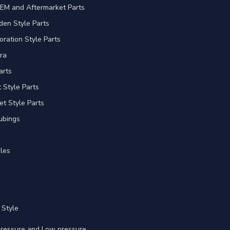
EM and Aftermarket Parts
en Style Parts
oration Style Parts
ra
arts
Style Parts
et Style Parts
ubings
les
 Style
 pressure and Low pressure