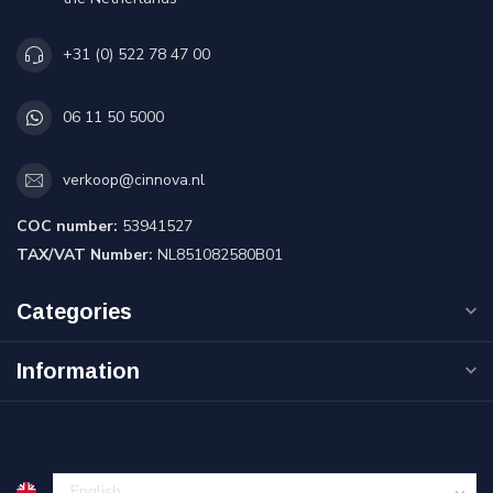
+31 (0) 522 78 47 00
06 11 50 5000
verkoop@cinnova.nl
COC number:
53941527
TAX/VAT Number:
NL851082580B01
Categories
Information