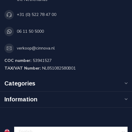
+31 (0) 522 78 47 00
06 11 50 5000
verkoop@cinnova.nl
COC number:
53941527
TAX/VAT Number:
NL851082580B01
Categories
Information