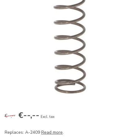
€--,--
€--,--
Excl. tax
Replaces: A-2409
Read more
.