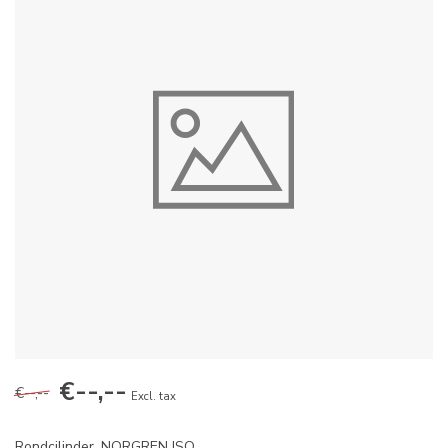
€--,--
€--,--
Excl. tax
Rondcilinder, NORGREN ISO