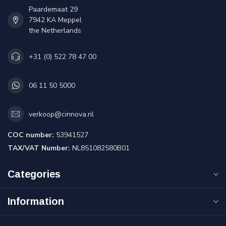
Paardemaat 29
7942 KA Meppel
the Netherlands
+31 (0) 522 78 47 00
06 11 50 5000
verkoop@cinnova.nl
COC number:
53941527
TAX/VAT Number:
NL851082580B01
Categories
Information