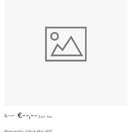
€--,--
€--,--
Excl. tax
Pneumatic Valve Mac N/C