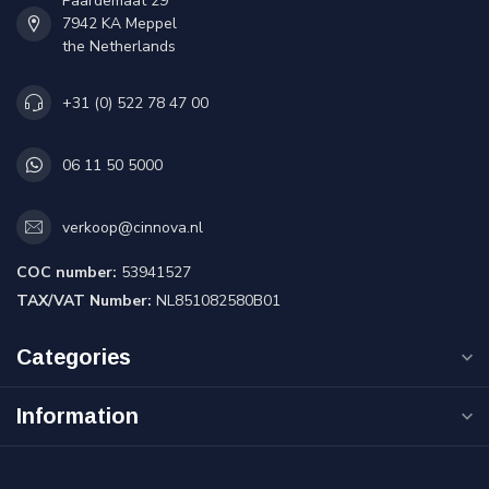
Paardemaat 29
7942 KA Meppel
the Netherlands
+31 (0) 522 78 47 00
06 11 50 5000
verkoop@cinnova.nl
COC number:
53941527
TAX/VAT Number:
NL851082580B01
Categories
Information