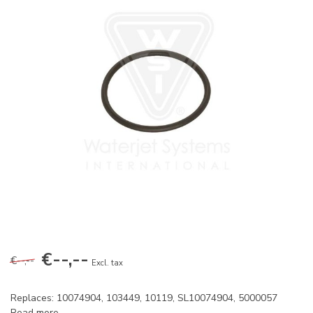
€--,--
€--,--
Excl. tax
Replaces: 10074904, 103449, 10119, SL10074904, 5000057
Read more
.