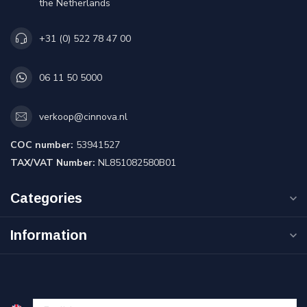
the Netherlands
+31 (0) 522 78 47 00
06 11 50 5000
verkoop@cinnova.nl
COC number:
53941527
TAX/VAT Number:
NL851082580B01
Categories
Information