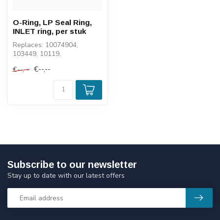
O-Ring, LP Seal Ring,
INLET ring, per stuk
Replaces: 10074904,
103449, 10119,
SL10074904, 5000057
€--,--
€--,--
Subscribe to our newsletter
Stay up to date with our latest offers