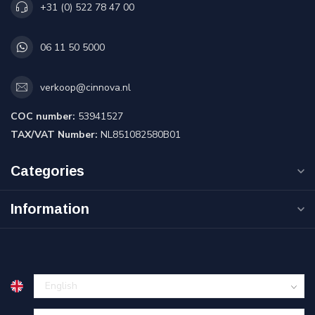
+31 (0) 522 78 47 00
06 11 50 5000
verkoop@cinnova.nl
COC number:
53941527
TAX/VAT Number:
NL851082580B01
Categories
Information