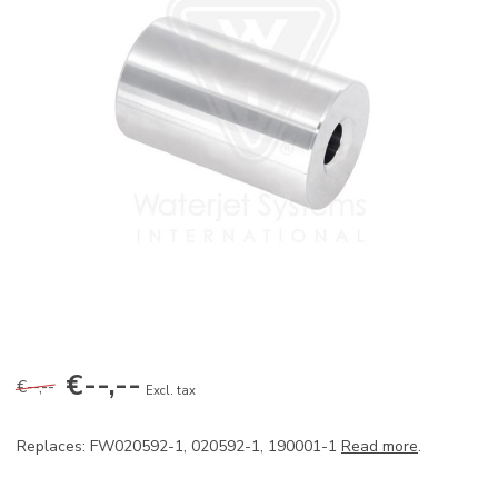
€--,--
€--,--
Excl. tax
Replaces: FW020592-1, 020592-1, 190001-1
Read more
.