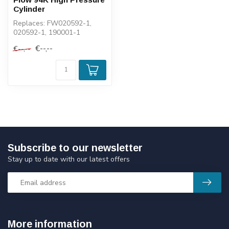
Cylinder
Replaces: FW020592-1,
020592-1, 190001-1
€--,--
€--,--
Subscribe to our newsletter
Stay up to date with our latest offers
More information