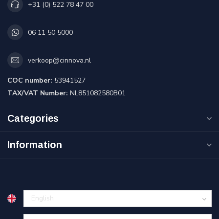
+31 (0) 522 78 47 00
06 11 50 5000
verkoop@cinnova.nl
COC number:
53941527
TAX/VAT Number:
NL851082580B01
Categories
Information