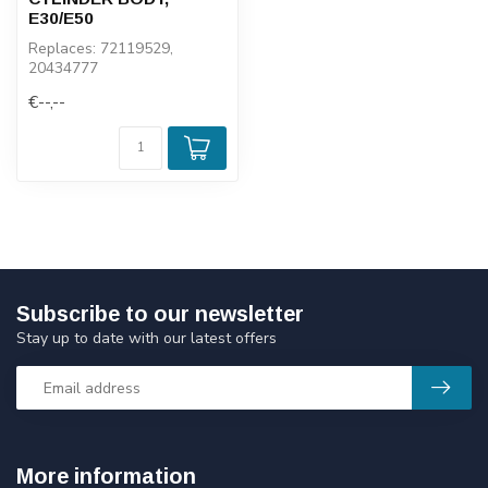
E30/E50
Replaces: 72119529,
20434777
€--,--
Subscribe to our newsletter
Stay up to date with our latest offers
More information