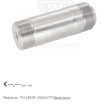
€--,--
Excl. tax
Replaces: 72119529, 20434777
Read more
.