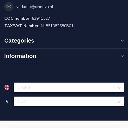
verkoop@cinnova.nl
COC number:
53941527
TAX/VAT Number:
NL851082580B01
Categories
Information
€