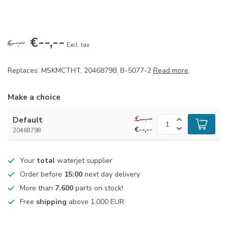
€--,--
€--,--
Excl. tax
Replaces: MSKMCTHT, 20468798, B-5077-2
Read more
.
Make a choice
€--,--
Default
€--,--
20468798
Your
total
waterjet supplier
Order before
15:00
next day delivery
More than
7.600
parts on stock!
Free
shipping
above 1.000 EUR