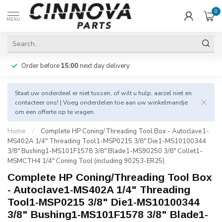
0
MENU
Order before
15:00
next day delivery
Staat uw onderdeel er niet tussen, of wilt u hulp, aarzel niet en
contacteer
ons! | Voeg onderdelen toe aan uw winkelmandje
om een offerte op te vragen.
Home
/
Complete HP Coning/Threading Tool Box - Autoclave1-
MS402A 1/4" Threading Tool1-MSP0215 3/8" Die1-MS10100344
3/8" Bushing1-MS101F1578 3/8" Blade1-MS90250 3/8" Collet1-
MSMCTH4 1/4" Coning Tool (including 90253-ER25)
Complete HP Coning/Threading Tool Box
- Autoclave1-MS402A 1/4" Threading
Tool1-MSP0215 3/8" Die1-MS10100344
3/8" Bushing1-MS101F1578 3/8" Blade1-