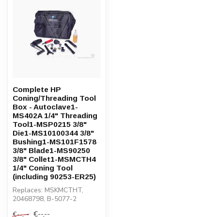
Complete HP
Coning/Threading Tool
Box - Autoclave1-
MS402A 1/4" Threading
Tool1-MSP0215 3/8"
Die1-MS10100344 3/8"
Bushing1-MS101F1578
3/8" Blade1-MS90250
3/8" Collet1-MSMCTH4
1/4" Coning Tool
(including 90253-ER25)
Replaces: MSKMCTHT,
20468798, B-5077-2
€--,--
€--,--