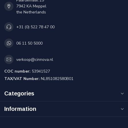
Paardemaat 29
7942 KA Meppel
the Netherlands
+31 (0) 522 78 47 00
06 11 50 5000
verkoop@cinnova.nl
COC number:
53941527
TAX/VAT Number:
NL851082580B01
Categories
Information