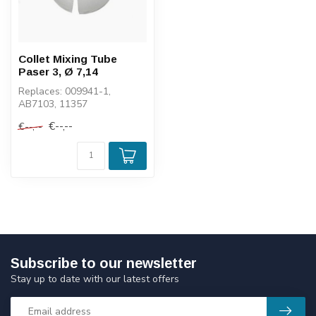
Collet Mixing Tube
Paser 3, Ø 7,14
Replaces: 009941-1,
AB7103, 11357
€--,--
€--,--
Subscribe to our newsletter
Stay up to date with our latest offers