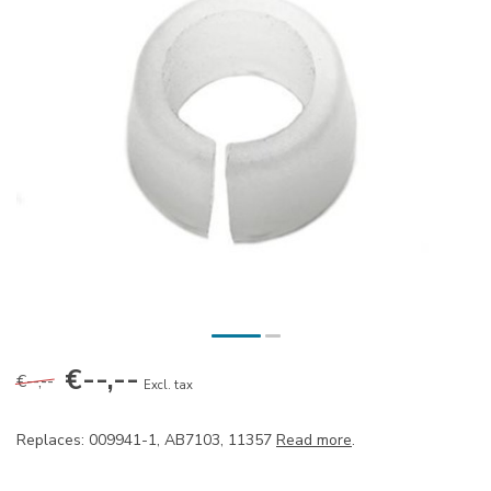
€--,--
€--,--
Excl. tax
Replaces: 009941-1, AB7103, 11357
Read more
.