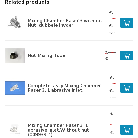
Related products
€-
-,--
Mixing Chamber Paser 3 without
Nut, dubbele invoer
€-
-,--
€--,--
Nut Mixing Tube
€--,--
€-
-,--
Complete, assy Mixing Chamber
Paser 3, 1 abrasive inlet.
€-
-,--
€-
-,-
Mixing Chamber Paser 3, 1
-
abrasive inlet.Without nut
€-
(009939-1)