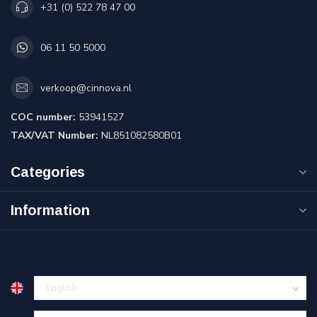
+31 (0) 522 78 47 00
06 11 50 5000
verkoop@cinnova.nl
COC number:
53941527
TAX/VAT Number:
NL851082580B01
Categories
Information