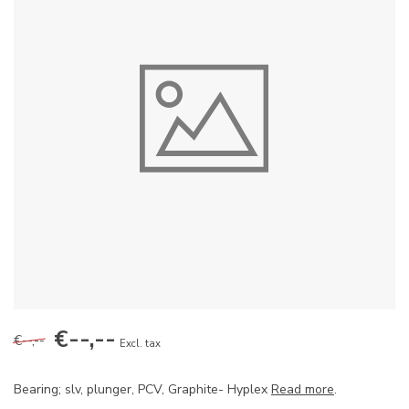
€--,--
€--,--
Excl. tax
Bearing; slv, plunger, PCV, Graphite- Hyplex
Read more
.