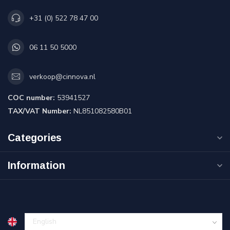
+31 (0) 522 78 47 00
06 11 50 5000
verkoop@cinnova.nl
COC number:
53941527
TAX/VAT Number:
NL851082580B01
Categories
Information