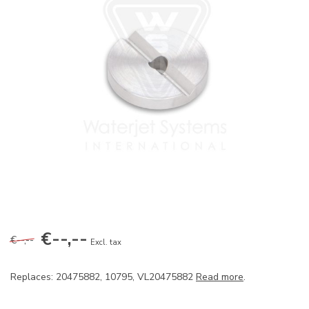
€--,--
€--,--
Excl. tax
Replaces: 20475882, 10795, VL20475882
Read more
.