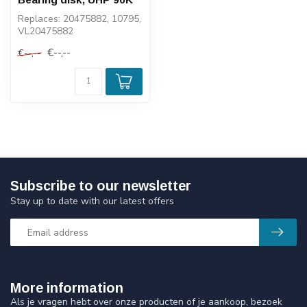
Replaces: 20475882, 10795,
VL20475882
€--,--
€--,--
Subscribe to our newsletter
Stay up to date with our latest offers
More information
Als je vragen hebt over onze producten of je aankoop, bezoek