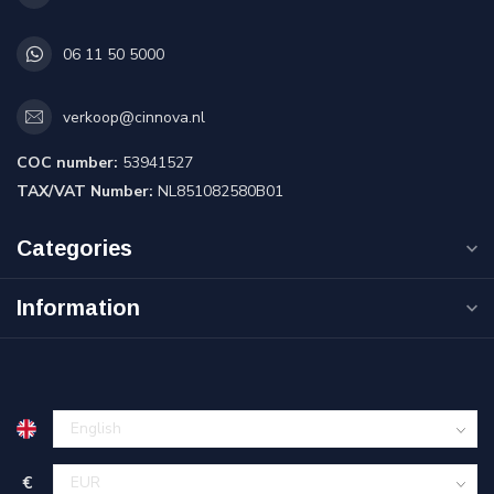
06 11 50 5000
verkoop@cinnova.nl
COC number:
53941527
TAX/VAT Number:
NL851082580B01
Categories
Information
€