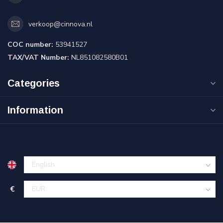
verkoop@cinnova.nl
COC number:
53941527
TAX/VAT Number:
NL851082580B01
Categories
Information
€