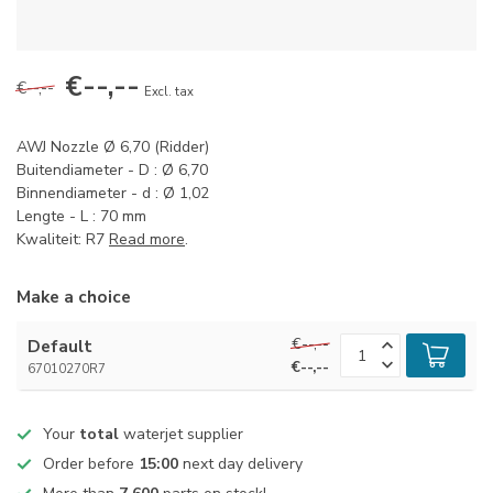
€--,--
€--,--
Excl. tax
AWJ Nozzle Ø 6,70 (Ridder)
Buitendiameter - D : Ø 6,70
Binnendiameter - d : Ø 1,02
Lengte - L : 70 mm
Kwaliteit: R7
Read more
.
Make a choice
€--,--
Default
€--,--
67010270R7
Your
total
waterjet supplier
Order before
15:00
next day delivery