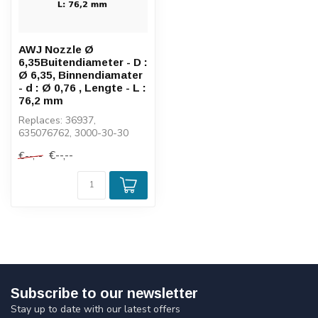
AWJ Nozzle Ø
6,35Buitendiameter - D :
Ø 6,35, Binnendiamater
- d : Ø 0,76 , Lengte - L :
76,2 mm
Replaces: 36937,
635076762, 3000-30-30
€--,--
€--,--
Subscribe to our newsletter
Stay up to date with our latest offers