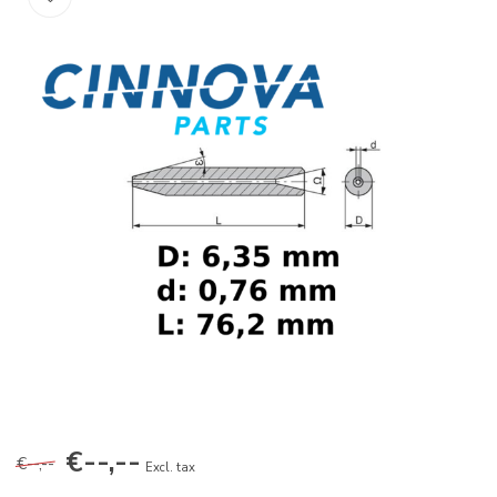
€--,--
€--,--
Excl. tax