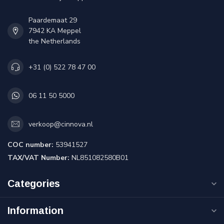
Paardemaat 29
7942 KA Meppel
the Netherlands
+31 (0) 522 78 47 00
06 11 50 5000
verkoop@cinnova.nl
COC number:
53941527
TAX/VAT Number:
NL851082580B01
Categories
Information