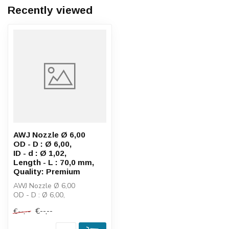
Recently viewed
AWJ Nozzle Ø 6,00
OD - D : Ø 6,00,
ID - d : Ø 1,02,
Length - L : 70,0 mm,
Quality: Premium
AWJ Nozzle Ø 6,00
OD - D : Ø 6,00,
ID - d : Ø 1,02,
€--,--
€--,--
Length - L : 70,0 mm, ...