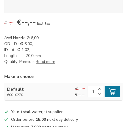
€--,--
€--,--
Excl. tax
AWJ Nozzle Ø 6,00
OD - D : Ø 6,00,
ID - d : Ø 1,02,
Length - L : 70,0 mm,
Quality: Premium
Read more
.
Make a choice
€--,--
Default
€--,--
60010270
Your
total
waterjet supplier
Order before
15:00
next day delivery