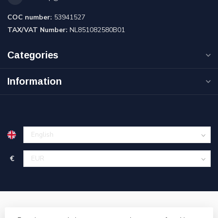
COC number:
53941527
TAX/VAT Number:
NL851082580B01
Categories
Information
€