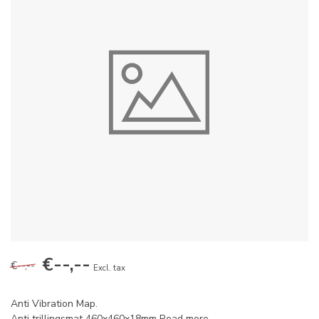
€--,--
€--,--
Excl. tax
Anti Vibration Map.
Anti trillingsmat 460x460x18mm
Read more
.