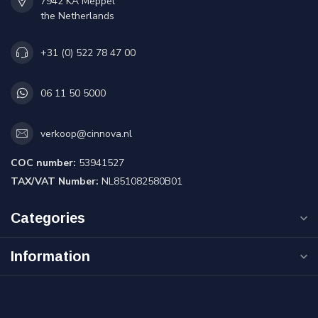
7942 KA Meppel
the Netherlands
+31 (0) 522 78 47 00
06 11 50 5000
verkoop@cinnova.nl
COC number:
53941527
TAX/VAT Number:
NL851082580B01
Categories
Information